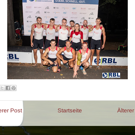
rer Post
Startseite
Älterer