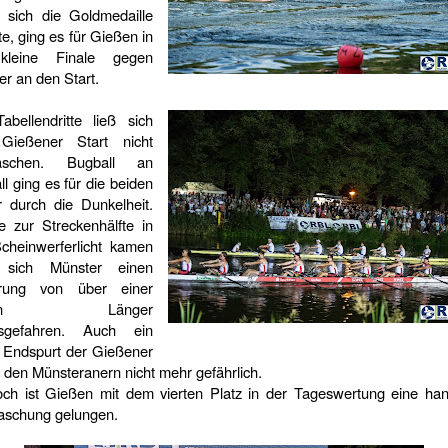
r sich die Goldmedaille
te, ging es für Gießen in
kleine Finale gegen
r an den Start.
abellendritte ließ sich
Gießener Start nicht
raschen. Bugball an
l ging es für die beiden
r durch die Dunkelheit.
e zur Streckenhälfte in
cheinwerferlicht kamen
e sich Münster einen
prung von über einer
lben Länger
usgefahren. Auch ein
r Endspurt der Gießener
 den Münsteranern nicht mehr gefährlich.
ch ist Gießen mit dem vierten Platz in der Tageswertung eine han
aschung gelungen.