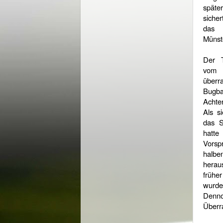
späte
sicher
das 
Münste
Der T
vom 
über
Bugbal
Achte
Als si
das S
hatt
Vors
ha
hera
frühe
wurde
Denno
Überr