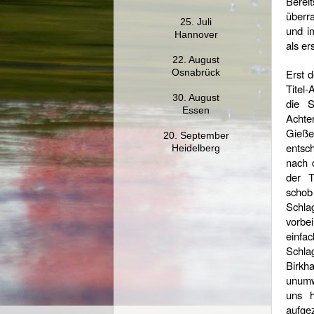
Berei
überr
25. Juli
und i
Hannover
als ers
22. August
Erst d
Osnabrück
Titel
30. August
die S
Essen
Achte
Gieße
20. September
entsc
Heidelberg
nach 
der T
schob
Schla
vorbei
einf
Sch
Birk
unumw
uns 
aufge