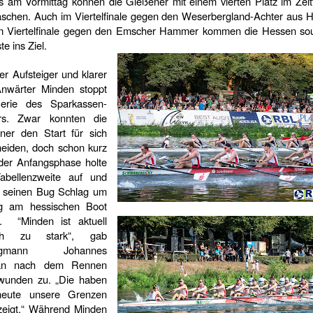
ts am Vormittag können die Gießener mit einem vierten Platz im Zeit
aschen. Auch im Viertelfinale gegen den Weserbergland-Achter aus 
m Viertelfinale gegen den Emscher Hammer kommen die Hessen so
te ins Ziel.
er Aufsteiger und klarer
-Anwärter Minden stoppt
erie des Sparkassen-
rs. Zwar konnten die
ner den Start für sich
heiden, doch schon kurz
der Anfangsphase holte
abellenzweite auf und
 seinen Bug Schlag um
g am hessischen Boot
.
“Minden ist aktuell
ach zu stark“, gab
lagmann Johannes
han nach dem Rennen
unden zu. „Die haben
heute unsere Grenzen
zeigt.“ Während Minden