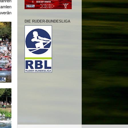
fahren
Hamlen
uverän
DIE RUDER-BUNDESLIGA