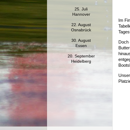
25. Juli
Hannover
Im Fin
22. August
Tabel
Osnabrück
Tagesf
30. August
Doch 
Essen
Butte
hinau
20. September
entge
Heidelberg
Boots
Unser
Platz