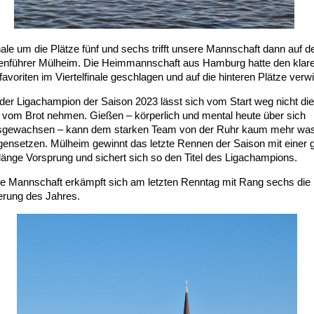
ale um die Plätze fünf und sechs trifft unsere Mannschaft dann auf d
lenführer Mülheim. Die Heimmannschaft aus Hamburg hatte den klar
avoriten im Viertelfinale geschlagen und auf die hinteren Plätze verw
der Ligachampion der Saison 2023 lässt sich vom Start weg nicht die
r vom Brot nehmen. Gießen – körperlich und mental heute über sich
sgewachsen – kann dem starken Team von der Ruhr kaum mehr wa
gensetzen. Mülheim gewinnt das letzte Rennen der Saison mit einer 
länge Vorsprung und sichert sich so den Titel des Ligachampions.
e Mannschaft erkämpft sich am letzten Renntag mit Rang sechs die
ierung des Jahres.