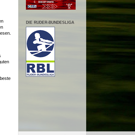
en
DIE RUDER-BUNDESLIGA
en
iesen.
s
guten
 beste