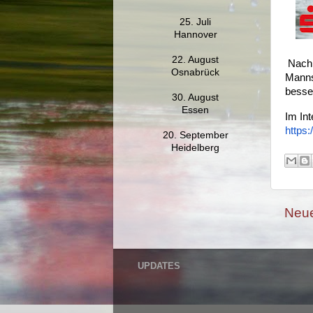
25. Juli
Hannover
22. August
Nach 
Osnabrück
Manns
besser
30. August
Essen
Im Int
https:
20. September
Heidelberg
Neue
UPDATES