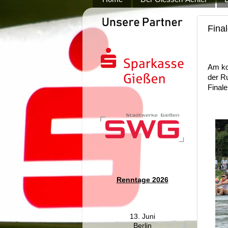
Fina
Am ko
der Ru
Final
Renntage 2026
13. Juni
Berlin